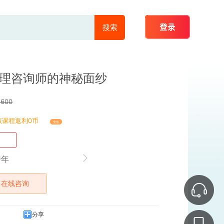
搜索
理咨询师的神秘面纱
￥
600
该课程返利0币
充值
一年
在线咨询
分享