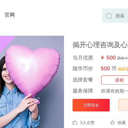
官网
揭开心理咨询及心
当月优惠
￥
500
原价
随学币价
500
币
购买
选择套餐
课程
服务保障
听课有效期
立即报名
3
人点赞
收藏