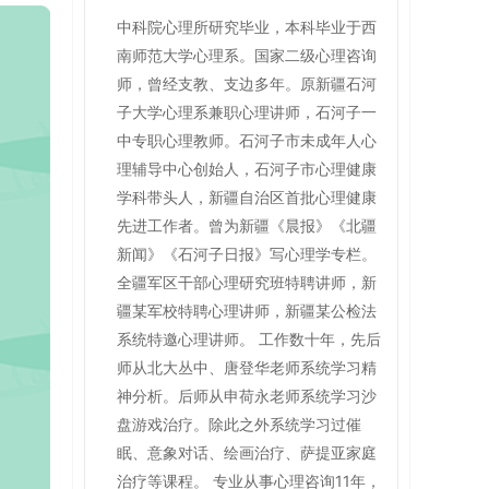
中科院心理所研究毕业，本科毕业于西
南师范大学心理系。国家二级心理咨询
师，曾经支教、支边多年。原新疆石河
子大学心理系兼职心理讲师，石河子一
中专职心理教师。石河子市未成年人心
理辅导中心创始人，石河子市心理健康
学科带头人，新疆自治区首批心理健康
先进工作者。曾为新疆《晨报》《北疆
新闻》《石河子日报》写心理学专栏。
全疆军区干部心理研究班特聘讲师，新
疆某军校特聘心理讲师，新疆某公检法
系统特邀心理讲师。 工作数十年，先后
师从北大丛中、唐登华老师系统学习精
神分析。后师从申荷永老师系统学习沙
盘游戏治疗。除此之外系统学习过催
眠、意象对话、绘画治疗、萨提亚家庭
治疗等课程。 专业从事心理咨询11年，